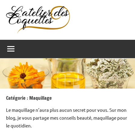
Aller
au
contenu
L'atelier
Blog
actu
des
beauté
et
Coquettes
bien-
être.
Prendre
soin
de
Catégorie :
Maquillage
soi
Le maquillage n’aura plus aucun secret pour vous. Sur mon
blog, je vous partage mes conseils beauté, maquillage pour
le quotidien.